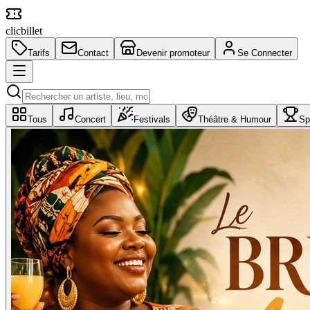
clic
billet
Tarifs
Contact
Devenir promoteur
Se Connecter
Tous
Concert
Festivals
Théâtre & Humour
Sp